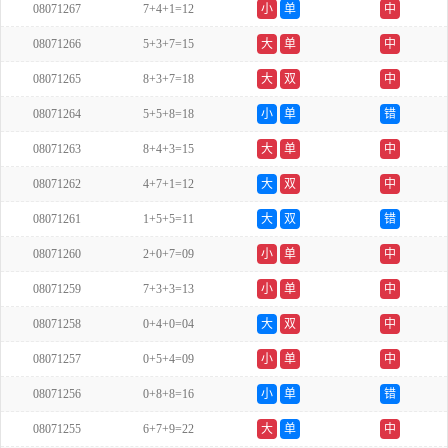
08071267
7+4+1=12
小
单
中
08071266
5+3+7=15
大
单
中
08071265
8+3+7=18
大
双
中
08071264
5+5+8=18
小
单
错
08071263
8+4+3=15
大
单
中
08071262
4+7+1=12
大
双
中
08071261
1+5+5=11
大
双
错
08071260
2+0+7=09
小
单
中
08071259
7+3+3=13
小
单
中
08071258
0+4+0=04
大
双
中
08071257
0+5+4=09
小
单
中
08071256
0+8+8=16
小
单
错
08071255
6+7+9=22
大
单
中