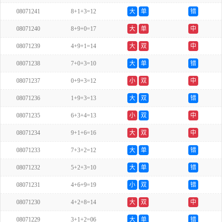
08071241
8+1+3=12
大
单
错
08071240
8+9+0=17
大
单
中
08071239
4+9+1=14
大
双
中
08071238
7+0+3=10
大
单
错
08071237
0+9+3=12
小
双
中
08071236
1+9+3=13
大
双
错
08071235
6+3+4=13
小
双
中
08071234
9+1+6=16
大
双
中
08071233
7+3+2=12
大
单
错
08071232
5+2+3=10
大
单
错
08071231
4+6+9=19
小
双
错
08071230
4+2+8=14
大
双
中
08071229
3+1+2=06
大
单
错