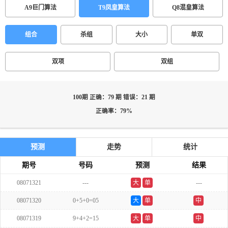
A9巨门算法
T9凤皇算法
Q8混皇算法
组合
杀组
大小
单双
双项
双组
100期 正确：79 期 错误：21 期
正确率：79%
预测
走势
统计
期号
号码
预测
结果
08071321
---
大
单
---
08071320
0+5+0=05
大
单
中
08071319
9+4+2=15
大
单
中