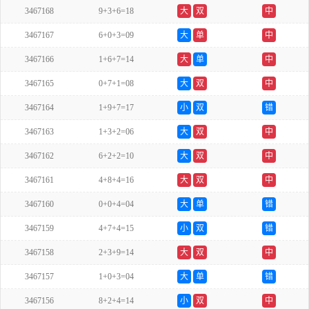
3467168
9+3+6=18
大
双
中
3467167
6+0+3=09
大
单
中
3467166
1+6+7=14
大
单
中
3467165
0+7+1=08
大
双
中
3467164
1+9+7=17
小
双
错
3467163
1+3+2=06
大
双
中
3467162
6+2+2=10
大
双
中
3467161
4+8+4=16
大
双
中
3467160
0+0+4=04
大
单
错
3467159
4+7+4=15
小
双
错
3467158
2+3+9=14
大
双
中
3467157
1+0+3=04
大
单
错
3467156
8+2+4=14
小
双
中