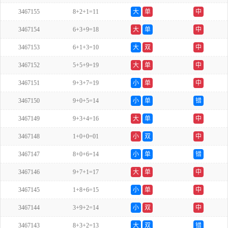
3467155
8+2+1=11
大
单
中
3467154
6+3+9=18
大
单
中
3467153
6+1+3=10
大
双
中
3467152
5+5+9=19
大
单
中
3467151
9+3+7=19
小
单
中
3467150
9+0+5=14
小
单
错
3467149
9+3+4=16
大
单
中
3467148
1+0+0=01
小
双
中
3467147
8+0+6=14
小
单
错
3467146
9+7+1=17
大
单
中
3467145
1+8+6=15
小
单
中
3467144
3+9+2=14
小
双
中
3467143
8+3+2=13
大
双
错