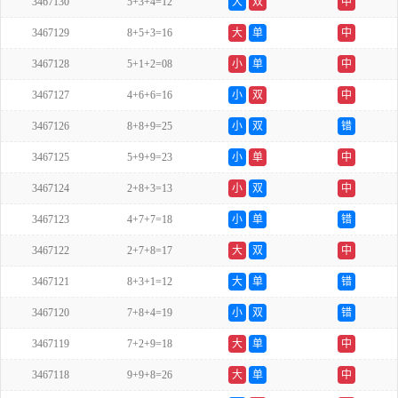
3467130
5+3+4=12
大
双
中
3467129
8+5+3=16
大
单
中
3467128
5+1+2=08
小
单
中
3467127
4+6+6=16
小
双
中
3467126
8+8+9=25
小
双
错
3467125
5+9+9=23
小
单
中
3467124
2+8+3=13
小
双
中
3467123
4+7+7=18
小
单
错
3467122
2+7+8=17
大
双
中
3467121
8+3+1=12
大
单
错
3467120
7+8+4=19
小
双
错
3467119
7+2+9=18
大
单
中
3467118
9+9+8=26
大
单
中