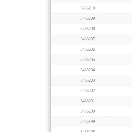
3466210
3466209
3466208
3466207
3466206
3466205
3466204
3466203
3466202
3466201
3466200
3466199
3466198