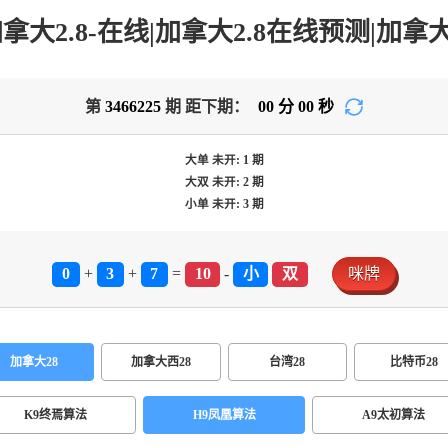
第
3466225
期 距下期：
00
分
00
秒
大单
未开:
1
期
大双
未开:
2
期
小单
未开:
3
期
0
+
3
+
7
=
10
-
小
双
咪牌
加拿大28
加拿大西28
台湾28
比特币28
K9终焉算法
H9凤凰算法
A9太初算法