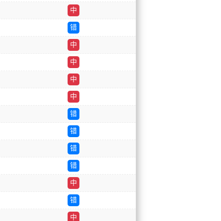
中
错
中
中
中
中
错
错
错
错
中
错
中