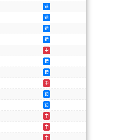
错
错
错
错
中
错
错
中
错
错
中
中
中