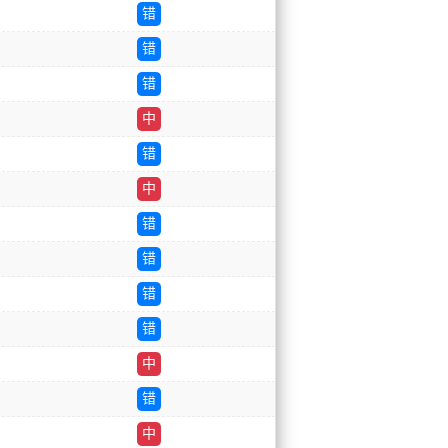
错
错
错
中
错
中
错
错
错
错
中
错
中