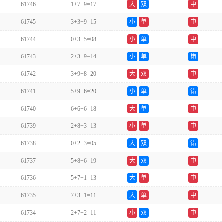
61746
1+7+9=17
大
双
中
61745
3+3+9=15
小
单
中
61744
0+3+5=08
小
单
中
61743
2+3+9=14
小
单
错
61742
3+9+8=20
大
双
中
61741
5+9+6=20
小
单
错
61740
6+6+6=18
大
单
中
61739
2+8+3=13
小
单
中
61738
0+2+3=05
大
双
错
61737
5+8+6=19
大
双
中
61736
5+7+1=13
大
单
中
61735
7+3+1=11
大
单
中
61734
2+7+2=11
小
双
中