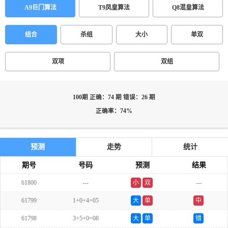
A9巨门算法
T9凤皇算法
Q8混皇算法
组合
杀组
大小
单双
双项
双组
100期 正确：74 期 错误：26 期
正确率：74%
预测
走势
统计
期号
号码
预测
结果
61800
---
小
双
---
61799
1+0+4=05
大
单
中
61798
3+5+0=08
大
单
错