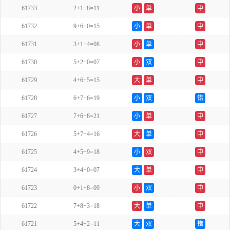
61733
2+1+8=11
小
单
中
61732
9+6+0=15
小
单
中
61731
3+1+4=08
小
单
中
61730
5+2+0=07
小
双
中
61729
4+6+5=15
大
单
中
61728
6+7+6=19
小
双
错
61727
7+6+8=21
小
单
中
61726
5+7+4=16
大
单
中
61725
4+5+9=18
小
双
中
61724
3+4+0=07
大
单
中
61723
0+1+8=09
小
双
中
61722
7+8+3=18
大
单
中
61721
5+4+2=11
大
双
错