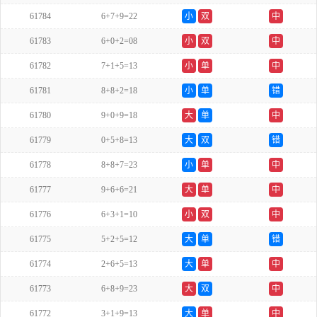
61784
6+7+9=22
小
双
中
61783
6+0+2=08
小
双
中
61782
7+1+5=13
小
单
中
61781
8+8+2=18
小
单
错
61780
9+0+9=18
大
单
中
61779
0+5+8=13
大
双
错
61778
8+8+7=23
小
单
中
61777
9+6+6=21
大
单
中
61776
6+3+1=10
小
双
中
61775
5+2+5=12
大
单
错
61774
2+6+5=13
大
单
中
61773
6+8+9=23
大
双
中
61772
3+1+9=13
大
单
中