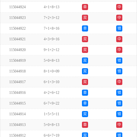
115044924
4+1+8=13
单
中
115044923
7+2+3=12
双
中
115044922
7+1+8=16
单
错
115044921
4+3+9=16
双
中
115044920
9+1+2=12
双
中
115044919
5+0+8=13
双
错
115044918
8+1+0=09
双
错
115044917
6+1+3=10
双
中
115044916
4+2+6=12
单
错
115044915
6+7+9=22
单
错
115044914
1+5+5=11
双
错
115044913
5+0+8=13
单
中
115044912
6+6+7=19
双
错