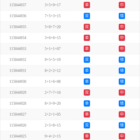
115044937
3+5+9=17
单
中
115044936
7+5+3=15
双
错
115044935
5+8+7=20
双
中
115044934
3+6+6=15
单
中
115044933
5+1+1=07
单
中
115044932
9+5+5=19
双
错
115044931
8+2+2=12
单
错
115044930
1+1+6=08
单
错
115044929
2+7+7=16
双
中
115044928
8+3+9=20
单
错
115044927
2+2+1=05
单
中
115044926
2+5+8=15
双
错
115044925
9+4+2=15
单
中