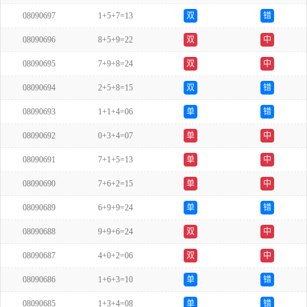
08090697
1+5+7=13
双
错
08090696
8+5+9=22
双
中
08090695
7+9+8=24
双
中
08090694
2+5+8=15
双
错
08090693
1+1+4=06
单
错
08090692
0+3+4=07
单
中
08090691
7+1+5=13
单
中
08090690
7+6+2=15
单
中
08090689
6+9+9=24
单
错
08090688
9+9+6=24
双
中
08090687
4+0+2=06
双
中
08090686
1+6+3=10
单
错
08090685
1+3+4=08
单
错