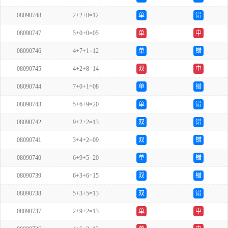
08090748
2+2+8=12
单
错
08090747
5+0+0=05
单
中
08090746
4+7+1=12
单
错
08090745
4+2+8=14
双
中
08090744
7+0+1=08
单
错
08090743
5+6+9=20
单
错
08090742
9+2+2=13
双
错
08090741
3+4+2=09
双
错
08090740
6+9+5=20
单
错
08090739
6+3+6=15
双
错
08090738
5+3+5=13
双
错
08090737
2+9+2=13
单
中