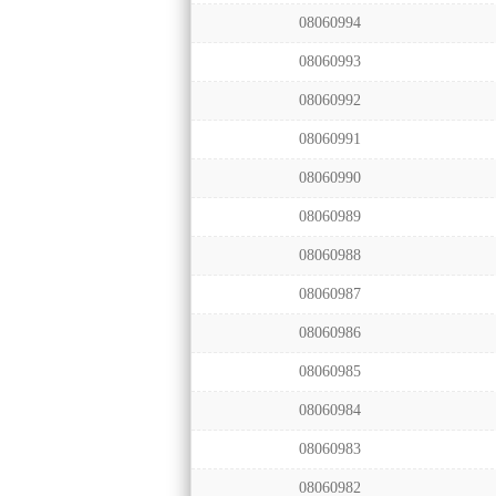
08060994
08060993
08060992
08060991
08060990
08060989
08060988
08060987
08060986
08060985
08060984
08060983
08060982