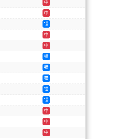
中
中
错
中
中
错
错
错
错
错
中
中
中