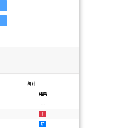
统计
结果
---
中
错