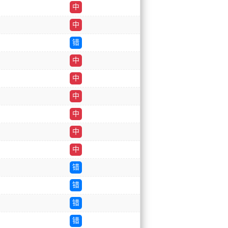
中
中
错
中
中
中
中
中
中
错
错
错
错