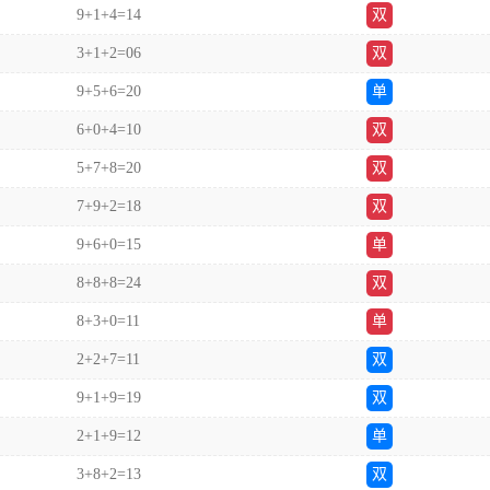
9+1+4=14
双
3+1+2=06
双
9+5+6=20
单
6+0+4=10
双
5+7+8=20
双
7+9+2=18
双
9+6+0=15
单
8+8+8=24
双
8+3+0=11
单
2+2+7=11
双
9+1+9=19
双
2+1+9=12
单
3+8+2=13
双