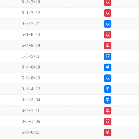
8+8+2=18
双
8+1+3=12
双
9+5+7=21
双
5+1+8=14
双
6+4+9=19
单
1+5+5=11
双
8+4+6=18
单
5+0+8=13
双
0+8+4=12
单
0+2+2=04
单
6+4+1=11
单
0+5+1=06
双
6+9+6=21
单