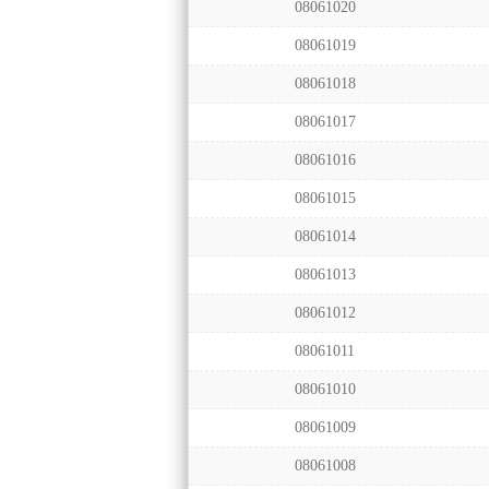
08061020
08061019
08061018
08061017
08061016
08061015
08061014
08061013
08061012
08061011
08061010
08061009
08061008