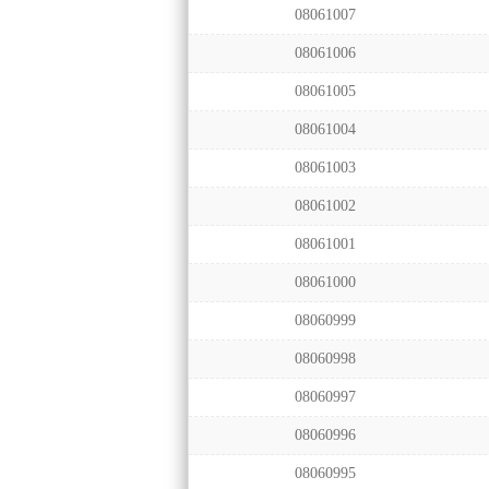
08061007
08061006
08061005
08061004
08061003
08061002
08061001
08061000
08060999
08060998
08060997
08060996
08060995