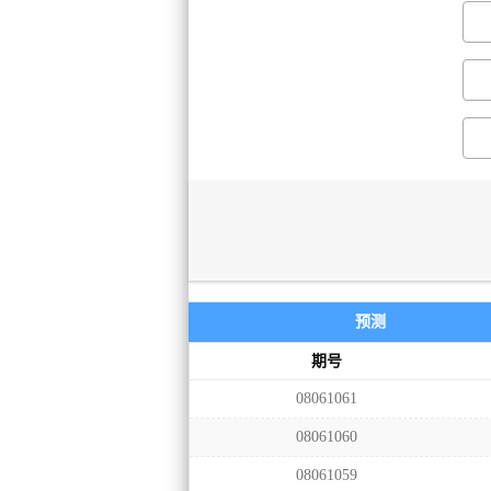
预测
期号
08061061
08061060
08061059