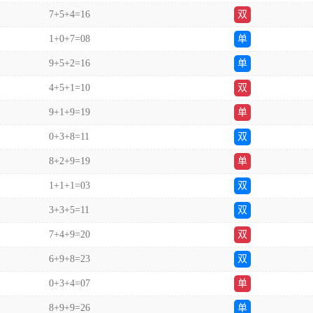
7+5+4=16
双
1+0+7=08
单
9+5+2=16
单
4+5+1=10
双
9+1+9=19
单
0+3+8=11
双
8+2+9=19
单
1+1+1=03
双
3+3+5=11
双
7+4+9=20
双
6+9+8=23
双
0+3+4=07
单
8+9+9=26
单