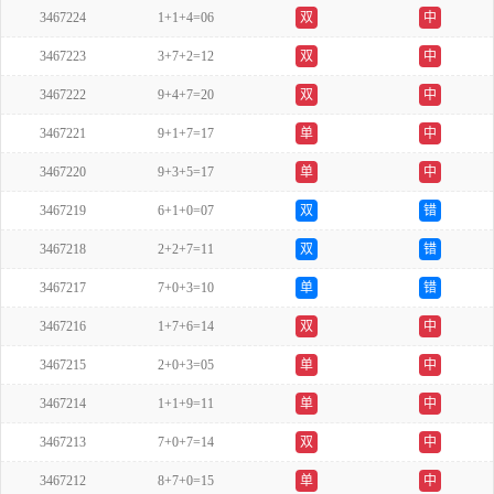
3467224
1+1+4=06
双
中
3467223
3+7+2=12
双
中
3467222
9+4+7=20
双
中
3467221
9+1+7=17
单
中
3467220
9+3+5=17
单
中
3467219
6+1+0=07
双
错
3467218
2+2+7=11
双
错
3467217
7+0+3=10
单
错
3467216
1+7+6=14
双
中
3467215
2+0+3=05
单
中
3467214
1+1+9=11
单
中
3467213
7+0+7=14
双
中
3467212
8+7+0=15
单
中