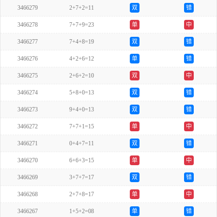
3466279
2+7+2=11
双
错
3466278
7+7+9=23
单
中
3466277
7+4+8=19
双
错
3466276
4+2+6=12
单
错
3466275
2+6+2=10
双
中
3466274
5+8+0=13
双
错
3466273
9+4+0=13
双
错
3466272
7+7+1=15
单
中
3466271
0+4+7=11
双
错
3466270
6+6+3=15
单
中
3466269
3+7+7=17
双
错
3466268
2+7+8=17
单
中
3466267
1+5+2=08
单
错