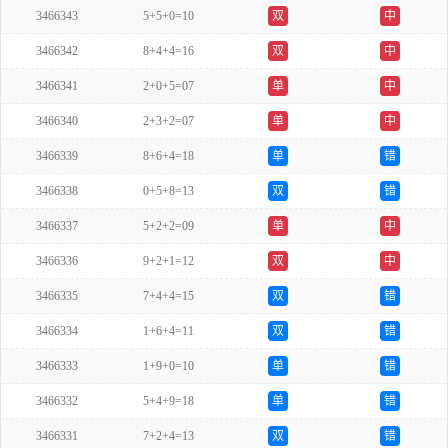
3466343
5+5+0=10
双
中
3466342
8+4+4=16
双
中
3466341
2+0+5=07
单
中
3466340
2+3+2=07
单
中
3466339
8+6+4=18
单
错
3466338
0+5+8=13
双
错
3466337
5+2+2=09
单
中
3466336
9+2+1=12
双
中
3466335
7+4+4=15
双
错
3466334
1+6+4=11
双
错
3466333
1+9+0=10
单
错
3466332
5+4+9=18
单
错
3466331
7+2+4=13
双
错