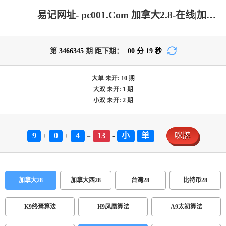
易记网址- pc001.Com 加拿大2.8-在线|加拿大2.8在线预测|加拿大2.8 PC查询结果预测|加拿大2.8在线|加拿大2.8走势咪牌预测_火热优质的预测网站!
第
3466345
期 距下期：
00
分
19
秒
大单
未开:
10
期
大双
未开:
1
期
小双
未开:
2
期
9
0
4
13
小
单
咪牌
+
+
=
-
加拿大28
加拿大西28
台湾28
比特币28
K9终焉算法
H9凤凰算法
A9太初算法