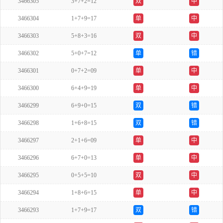
3466305
3+7+2=12
双
中
3466304
1+7+9=17
单
中
3466303
5+8+3=16
双
中
3466302
5+0+7=12
单
错
3466301
0+7+2=09
单
中
3466300
6+4+9=19
单
中
3466299
6+9+0=15
双
错
3466298
1+6+8=15
双
错
3466297
2+1+6=09
单
中
3466296
6+7+0=13
单
中
3466295
0+5+5=10
双
中
3466294
1+8+6=15
单
中
3466293
1+7+9=17
双
错