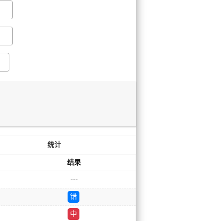
统计
结果
---
错
中