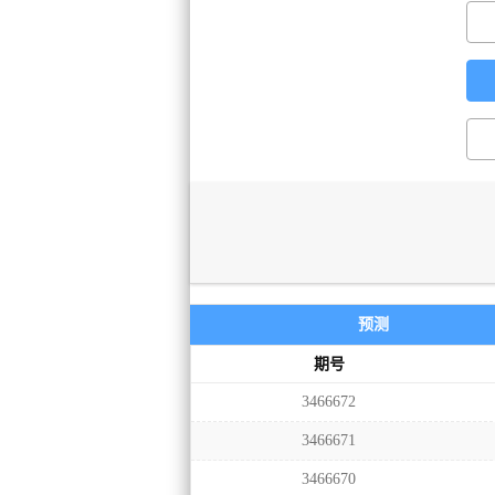
预测
期号
3466672
3466671
3466670