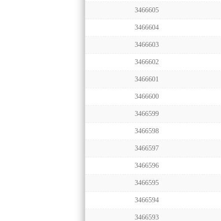
3466605
3466604
3466603
3466602
3466601
3466600
3466599
3466598
3466597
3466596
3466595
3466594
3466593