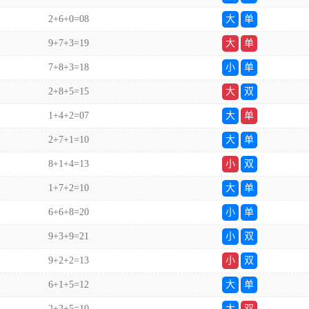
2+6+0=08
大
单
9+7+3=19
大
单
7+8+3=18
小
单
2+8+5=15
大
双
1+4+2=07
大
单
2+7+1=10
大
单
8+1+4=13
小
双
1+7+2=10
大
单
6+6+8=20
小
单
9+3+9=21
小
双
9+2+2=13
小
双
6+1+5=12
大
单
2+3+5=10
大
双