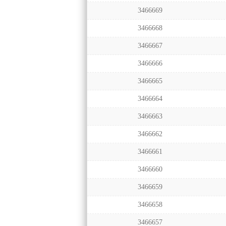
3466669
3466668
3466667
3466666
3466665
3466664
3466663
3466662
3466661
3466660
3466659
3466658
3466657