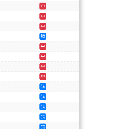
中
中
中
错
中
中
中
中
错
错
错
错
错