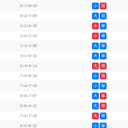
9+3+8=20
小
双
0+4+5=09
大
双
4+2+4=10
小
单
2+6+2=10
小
单
1+4+3=08
大
单
3+1+6=10
大
单
6+4+4=14
大
双
7+9+8=24
小
双
7+4+7=18
小
单
0+0+7=07
大
单
0+8+4=12
大
双
7+4+7=18
大
单
8+6+8=22
小
单