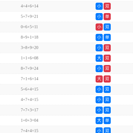
4+4+6=14
小
双
5+7+9=21
小
单
0+6+5=11
小
双
8+9+1=18
小
单
3+8+9=20
小
双
1+1+6=08
大
双
8+7+9=24
小
双
7+1+6=14
大
双
5+6+4=15
小
双
4+7+4=15
小
双
7+7+3=17
小
双
1+0+3=04
大
单
7+4+4=15
小
双