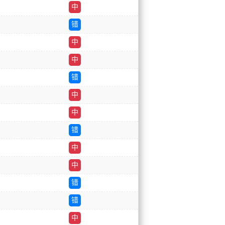
中
错
中
中
错
中
中
错
中
中
错
错
中