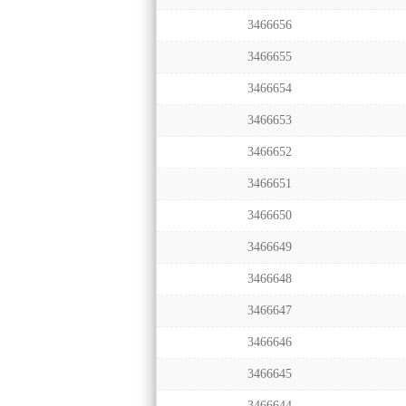
3466656
3466655
3466654
3466653
3466652
3466651
3466650
3466649
3466648
3466647
3466646
3466645
3466644