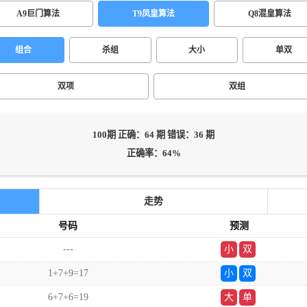
A9巨门算法
T9凤皇算法
Q8混皇算法
组合
杀组
大小
单双
双项
双组
100期 正确：64 期 错误：36 期
正确率：64%
走势
号码
预测
---
小
双
1+7+9=17
小
双
6+7+6=19
大
单