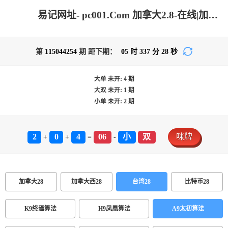
易记网址- pc001.Com 加拿大2.8-在线|加拿大2.8在线预测|加拿大2.8 PC查询结果预测|加拿大2.8在线|加拿大2.8走势咪牌预测_火热优质的预测网站!
第
115044254
期 距下期：
05
时
337
分
28
秒
大单
未开:
4
期
大双
未开:
1
期
小单
未开:
2
期
2
0
4
06
小
双
咪牌
+
+
=
-
加拿大28
加拿大西28
台湾28
比特币28
K9终焉算法
H9凤凰算法
A9太初算法