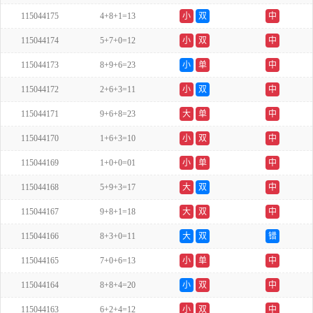
115044175
4+8+1=13
小
双
中
115044174
5+7+0=12
小
双
中
115044173
8+9+6=23
小
单
中
115044172
2+6+3=11
小
双
中
115044171
9+6+8=23
大
单
中
115044170
1+6+3=10
小
双
中
115044169
1+0+0=01
小
单
中
115044168
5+9+3=17
大
双
中
115044167
9+8+1=18
大
双
中
115044166
8+3+0=11
大
双
错
115044165
7+0+6=13
小
单
中
115044164
8+8+4=20
小
双
中
115044163
6+2+4=12
小
双
中