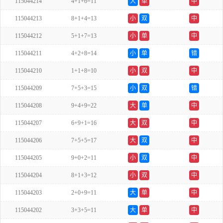
115044214
4+1+6=11
大
单
中
115044213
8+1+4=13
小
双
中
115044212
5+1+7=13
小
单
中
115044211
4+2+8=14
小
单
错
115044210
1+1+8=10
小
双
中
115044209
7+5+3=15
小
双
错
115044208
9+4+9=22
大
单
中
115044207
6+9+1=16
大
双
中
115044206
7+5+5=17
大
双
中
115044205
9+0+2=11
小
双
中
115044204
8+1+3=12
小
双
中
115044203
2+0+9=11
大
单
中
115044202
3+3+5=11
大
单
中