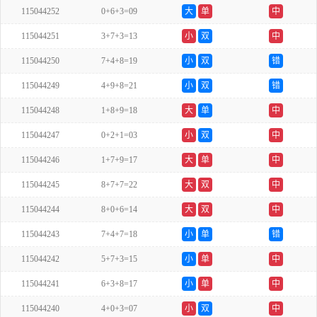
115044252
0+6+3=09
大
单
中
115044251
3+7+3=13
小
双
中
115044250
7+4+8=19
小
双
错
115044249
4+9+8=21
小
双
错
115044248
1+8+9=18
大
单
中
115044247
0+2+1=03
小
双
中
115044246
1+7+9=17
大
单
中
115044245
8+7+7=22
大
双
中
115044244
8+0+6=14
大
双
中
115044243
7+4+7=18
小
单
错
115044242
5+7+3=15
小
单
中
115044241
6+3+8=17
小
单
中
115044240
4+0+3=07
小
双
中