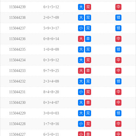
115044239
6+1+5=12
大
双
中
115044238
2+0+7=09
大
双
错
115044237
5+9+3=17
小
双
错
115044236
0+8+6=14
大
单
中
115044235
1+0+8=09
大
双
错
115044234
0+3+9=12
大
双
中
115044233
9+7+9=25
大
单
中
115044232
2+3+4=09
大
双
错
115044231
8+4+8=20
小
双
中
115044230
0+3+4=07
大
单
中
115044229
3+0+0=03
大
双
错
115044228
1+7+8=16
小
双
中
115044227
6+5+0=11
小
单
中