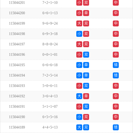
115044201
7+2+1=10
小
双
中
115044200
6+6+1=13
小
单
中
115044199
9+6+9=24
大
双
中
115044198
6+9+3=18
小
双
中
115044197
8+8+8=24
大
双
中
115044196
0+0+1=01
小
双
中
115044195
6+6+6=18
小
单
错
115044194
7+2+5=14
小
单
错
115044193
5+0+6=11
小
双
中
115044192
3+6+4=13
大
单
中
115044191
5+1+1=07
小
双
中
115044190
6+5+5=16
小
双
中
115044189
4+4+5=13
大
双
错