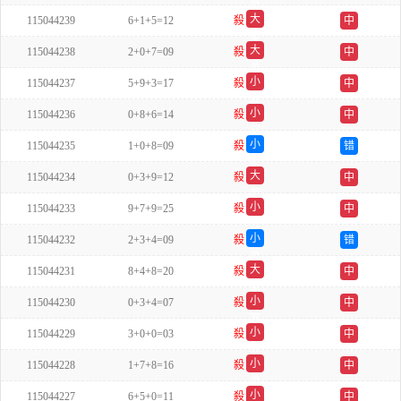
单
大
115044239
6+1+5=12
殺
中
单
大
115044238
2+0+7=09
殺
中
单
小
115044237
5+9+3=17
殺
中
双
小
115044236
0+8+6=14
殺
中
双
小
115044235
1+0+8=09
殺
错
单
大
115044234
0+3+9=12
殺
中
单
小
115044233
9+7+9=25
殺
中
双
小
115044232
2+3+4=09
殺
错
单
大
115044231
8+4+8=20
殺
中
单
小
115044230
0+3+4=07
殺
中
双
小
115044229
3+0+0=03
殺
中
双
小
115044228
1+7+8=16
殺
中
单
小
115044227
6+5+0=11
殺
中