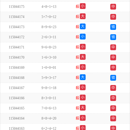
单
小
115044175
4+8+1=13
殺
中
双
大
115044174
5+7+0=12
殺
中
单
大
115044173
8+9+6=23
殺
错
单
小
115044172
2+6+3=11
殺
错
单
小
115044171
9+6+8=23
殺
中
单
大
115044170
1+6+3=10
殺
中
单
小
115044169
1+0+0=01
殺
中
双
大
115044168
5+9+3=17
殺
错
单
小
115044167
9+8+1=18
殺
中
单
小
115044166
8+3+0=11
殺
中
双
大
115044165
7+0+6=13
殺
中
双
小
115044164
8+8+4=20
殺
中
单
小
115044163
6+2+4=12
殺
中