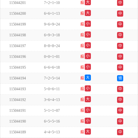
大
115044201
7+2+1=10
殺
中
双
大
115044200
6+6+1=13
殺
中
单
小
115044199
9+6+9=24
殺
中
双
小
115044198
6+9+3=18
殺
中
单
小
115044197
8+8+8=24
殺
中
双
小
115044196
0+0+1=01
殺
中
双
小
115044195
6+6+6=18
殺
中
单
大
115044194
7+2+5=14
殺
错
双
小
115044193
5+0+6=11
殺
中
双
大
115044192
3+6+4=13
殺
中
双
小
115044191
5+1+1=07
殺
中
双
小
115044190
6+5+5=16
殺
中
双
大
115044189
4+4+5=13
殺
中
双