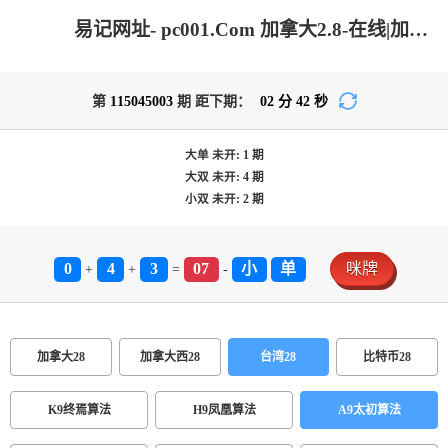
易记网址- pc001.Com 加拿大2.8-在线|加拿大2.8在线预测|加拿大2.8 PC查询结果预测|加拿大2.8在线|加拿大2.8走势咪牌预测_火热优质的预测网站!
第
115045003
期 距下期：
02
分
42
秒
大单
未开:
1
期
大双
未开:
4
期
小双
未开:
2
期
0
4
3
07
小
单
咪牌
+
+
=
-
加拿大28
加拿大西28
台湾28
比特币28
K9终焉算法
H9凤凰算法
A9太初算法