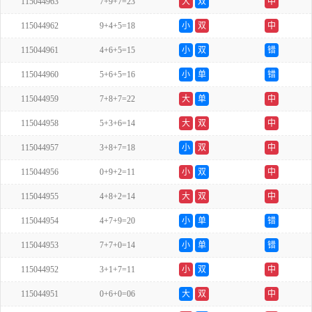
115044963
7+9+7=23
大
双
中
115044962
9+4+5=18
小
双
中
115044961
4+6+5=15
小
双
错
115044960
5+6+5=16
小
单
错
115044959
7+8+7=22
大
单
中
115044958
5+3+6=14
大
双
中
115044957
3+8+7=18
小
双
中
115044956
0+9+2=11
小
双
中
115044955
4+8+2=14
大
双
中
115044954
4+7+9=20
小
单
错
115044953
7+7+0=14
小
单
错
115044952
3+1+7=11
小
双
中
115044951
0+6+0=06
大
双
中