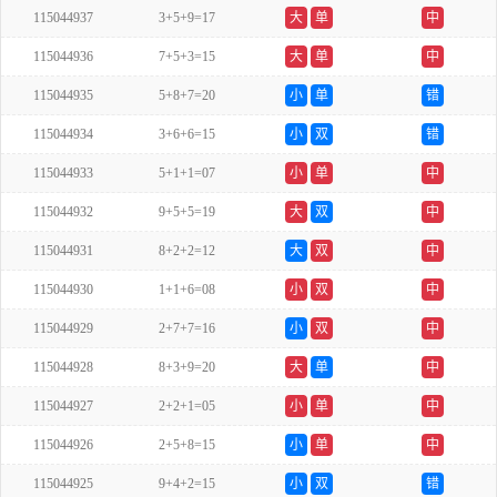
115044937
3+5+9=17
大
单
中
115044936
7+5+3=15
大
单
中
115044935
5+8+7=20
小
单
错
115044934
3+6+6=15
小
双
错
115044933
5+1+1=07
小
单
中
115044932
9+5+5=19
大
双
中
115044931
8+2+2=12
大
双
中
115044930
1+1+6=08
小
双
中
115044929
2+7+7=16
小
双
中
115044928
8+3+9=20
大
单
中
115044927
2+2+1=05
小
单
中
115044926
2+5+8=15
小
单
中
115044925
9+4+2=15
小
双
错