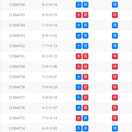
115044766
8+2+6=16
小
单
错
115044765
8+9+8=25
大
单
中
115044764
7+3+0=10
大
单
错
115044763
0+0+2=02
大
单
错
115044762
7+7+9=23
小
双
错
115044761
8+5+9=22
大
双
中
115044760
5+0+1=06
小
双
中
115044759
5+2+0=07
大
单
中
115044758
5+9+6=20
小
双
中
115044757
0+8+8=16
小
双
中
115044756
4+2+1=07
大
单
中
115044755
7+3+4=14
大
单
中
115044754
0+0+2=02
大
单
错