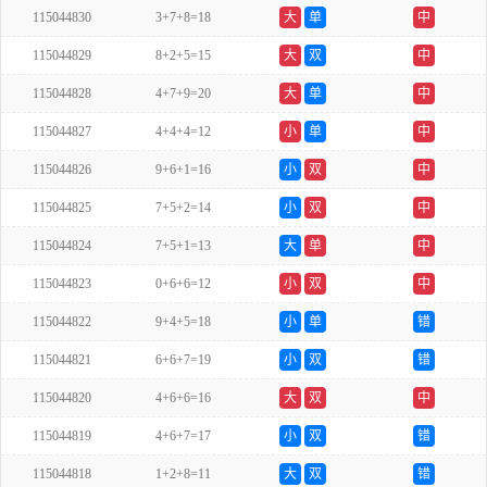
115044830
3+7+8=18
大
单
中
115044829
8+2+5=15
大
双
中
115044828
4+7+9=20
大
单
中
115044827
4+4+4=12
小
单
中
115044826
9+6+1=16
小
双
中
115044825
7+5+2=14
小
双
中
115044824
7+5+1=13
大
单
中
115044823
0+6+6=12
小
双
中
115044822
9+4+5=18
小
单
错
115044821
6+6+7=19
小
双
错
115044820
4+6+6=16
大
双
中
115044819
4+6+7=17
小
双
错
115044818
1+2+8=11
大
双
错