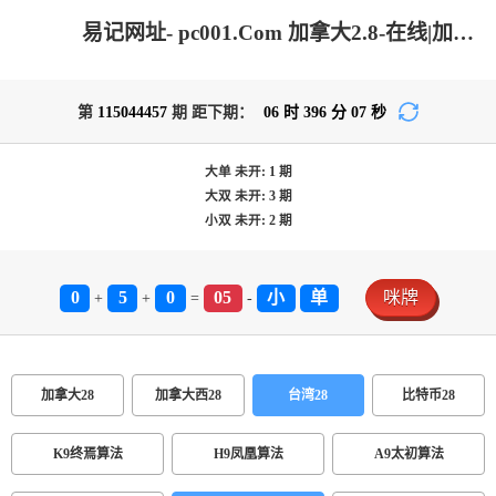
易记网址- pc001.Com 加拿大2.8-在线|加拿大2.8在线预测|加拿大2.8 PC查询结果预测|加拿大2.8在线|加拿大2.8走势咪牌预测_火热优质的预测网站!
第
115044457
期 距下期：
06
时
396
分
07
秒
大单
未开:
1
期
大双
未开:
3
期
小双
未开:
2
期
0
5
0
05
小
单
咪牌
+
+
=
-
加拿大28
加拿大西28
台湾28
比特币28
K9终焉算法
H9凤凰算法
A9太初算法