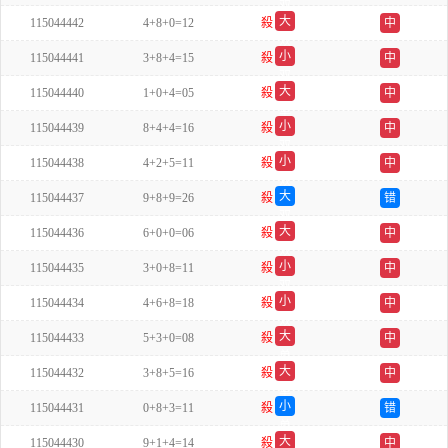
双
大
115044442
4+8+0=12
殺
中
双
小
115044441
3+8+4=15
殺
中
双
大
115044440
1+0+4=05
殺
中
单
小
115044439
8+4+4=16
殺
中
双
小
115044438
4+2+5=11
殺
中
双
大
115044437
9+8+9=26
殺
错
双
大
115044436
6+0+0=06
殺
中
双
小
115044435
3+0+8=11
殺
中
双
小
115044434
4+6+8=18
殺
中
双
大
115044433
5+3+0=08
殺
中
单
大
115044432
3+8+5=16
殺
中
单
小
115044431
0+8+3=11
殺
错
单
大
115044430
9+1+4=14
殺
中