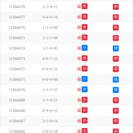
单
大
115044378
2+5+4=11
殺
中
双
大
115044377
6+4+0=10
殺
中
双
大
115044376
1+1+4=06
殺
中
双
大
115044375
1+2+5=08
殺
中
双
小
115044374
1+1+0=02
殺
错
双
大
115044373
6+0+7=13
殺
中
单
小
115044372
8+9+4=21
殺
中
单
小
115044371
0+6+0=06
殺
错
双
大
115044370
3+5+7=15
殺
错
单
小
115044369
5+7+9=21
殺
中
双
小
115044368
8+9+6=23
殺
中
单
小
115044367
2+3+9=14
殺
中
双
小
115044366
5+9+5=19
殺
中