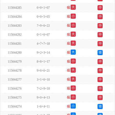
双
大
115044285
6+0+1=07
殺
中
双
小
115044284
0+0+5=05
殺
中
双
小
115044283
7+9+6=22
殺
中
双
大
115044282
0+1+6=07
殺
中
双
大
115044281
4+7+7=18
殺
中
单
大
115044280
9+2+3=14
殺
错
双
小
115044279
8+8+1=17
殺
中
单
大
115044278
9+6+6=21
殺
中
双
大
115044277
3+1+6=10
殺
中
单
小
115044276
7+2+9=18
殺
中
单
小
115044275
9+0+4=13
殺
中
双
小
115044274
1+6+4=11
殺
错
单