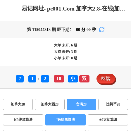
易记网址- pc001.Com 加拿大2.8-在线|加拿大2.8在线预测|加拿大2.8 PC查询结果预测|加拿大2.8在线|加拿大2.8走势咪牌预测_火热优质的预测网站!
第
115044313
期 距下期：
00
分
00
秒
大单
未开:
6
期
大双
未开:
3
期
小单
未开:
8
期
7
1
2
10
小
双
咪牌
+
+
=
-
加拿大28
加拿大西28
台湾28
比特币28
K9终焉算法
H9凤凰算法
A9太初算法