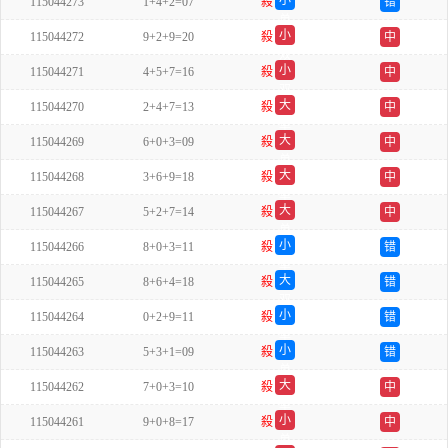
小
115044273
1+4+2=07
殺
错
单
小
115044272
9+2+9=20
殺
中
双
小
115044271
4+5+7=16
殺
中
双
大
115044270
2+4+7=13
殺
中
单
大
115044269
6+0+3=09
殺
中
单
大
115044268
3+6+9=18
殺
中
单
大
115044267
5+2+7=14
殺
中
单
小
115044266
8+0+3=11
殺
错
单
大
115044265
8+6+4=18
殺
错
双
小
115044264
0+2+9=11
殺
错
单
小
115044263
5+3+1=09
殺
错
单
大
115044262
7+0+3=10
殺
中
单
小
115044261
9+0+8=17
殺
中
单