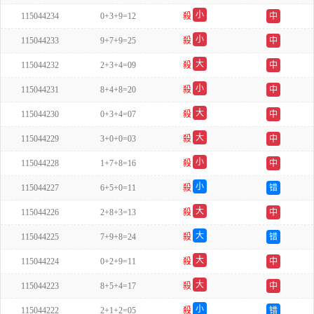
单
小
115044234
0+3+9=12
殺
中
单
小
115044233
9+7+9=25
殺
中
双
大
115044232
2+3+4=09
殺
中
双
小
115044231
8+4+8=20
殺
中
单
大
115044230
0+3+4=07
殺
中
单
大
115044229
3+0+0=03
殺
中
单
小
115044228
1+7+8=16
殺
中
双
小
115044227
6+5+0=11
殺
错
单
大
115044226
2+8+3=13
殺
中
单
大
115044225
7+9+8=24
殺
错
双
大
115044224
0+2+9=11
殺
中
单
大
115044223
8+5+4=17
殺
中
双
小
115044222
2+1+2=05
殺
错